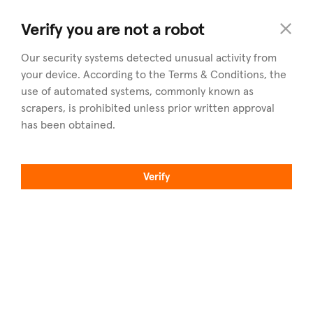
commercial
.cy
Verify you are not a robot
Our security systems detected unusual activity from
your device. According to the Terms & Conditions, the
use of automated systems, commonly known as
scrapers, is prohibited unless prior written approval
has been obtained.
Odkrywaj
Dystrykty
Nieruchomości na sprzedaż
Przeglądaj wszystkie dystrykty
Verify
Nieruchomości do wynajęcia
Nicosia
Znajdź agenta
Limassol
Sprzedaj swoją nieruchomość
Larnaca
Artykuły
Paphos
O commercial.cy
Famagusta
Profesjonaliści
Znajdź nas na