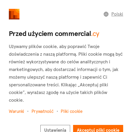
commercial
.cy
Polski
Home
Land
Commercial
Przed użyciem commercial
.cy
Używamy plików cookie, aby poprawić Twoje
doświadczenia z naszą platformą. Pliki cookie mogą być
również wykorzystywane do celów analitycznych i
Malia (Limassol)
marketingowych, aby dostarczać informacji o tym, jak
możemy ulepszyć naszą platformę i zapewnić Ci
Strona główna
Nieruchomości do wynajęcia
Limassol
Malia
spersonalizowane treści. Klikając „Akceptuj pliki
cookie”, wyrażasz zgodę na użycie takich plików
Nieruchomości komercyjne do wynajęcia w Malia
cookie.
(Limassol)
Warunki
Prywatność
Pliki cookie
Pokaż mapę
Pokaż filtry
Ustawienia
Akceptuj pliki cookie