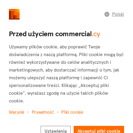
commercial
.cy
Polski
Home
Land
Commercial
Przed użyciem commercial
.cy
Używamy plików cookie, aby poprawić Twoje
doświadczenia z naszą platformą. Pliki cookie mogą być
również wykorzystywane do celów analitycznych i
Linou (Nicosia)
marketingowych, aby dostarczać informacji o tym, jak
możemy ulepszyć naszą platformę i zapewnić Ci
Strona główna
Nieruchomości do wynajęcia
Nicosia
Linou
spersonalizowane treści. Klikając „Akceptuj pliki
cookie”, wyrażasz zgodę na użycie takich plików
Nieruchomości komercyjne do wynajęcia w Linou
cookie.
(Nicosia)
Warunki
Prywatność
Pliki cookie
Pokaż mapę
Pokaż filtry
Ustawienia
Akceptuj pliki cookie