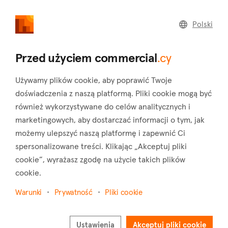
commercial
.cy
Polski
Home
Land
Commercial
Przed użyciem commercial
.cy
Używamy plików cookie, aby poprawić Twoje
doświadczenia z naszą platformą. Pliki cookie mogą być
również wykorzystywane do celów analitycznych i
Politiko (Nicosia)
marketingowych, aby dostarczać informacji o tym, jak
możemy ulepszyć naszą platformę i zapewnić Ci
Strona główna
Nieruchomości do wynajęcia
Nicosia
Politiko
spersonalizowane treści. Klikając „Akceptuj pliki
cookie”, wyrażasz zgodę na użycie takich plików
Nieruchomości komercyjne do wynajęcia w
cookie.
Politiko (Nicosia)
Warunki
Prywatność
Pliki cookie
Pokaż mapę
Pokaż filtry
Ustawienia
Akceptuj pliki cookie