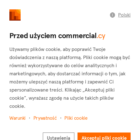
commercial
.cy
Polski
Home
Land
Commercial
Przed użyciem commercial
.cy
Używamy plików cookie, aby poprawić Twoje
doświadczenia z naszą platformą. Pliki cookie mogą być
również wykorzystywane do celów analitycznych i
Paphos (Dystrykt)
marketingowych, aby dostarczać informacji o tym, jak
możemy ulepszyć naszą platformę i zapewnić Ci
Strona główna
Nieruchomości na sprzedaż
Paphos
spersonalizowane treści. Klikając „Akceptuj pliki
Nieruchomości komercyjne na sprzedaż w
cookie”, wyrażasz zgodę na użycie takich plików
dystrykcie Paphos
cookie.
Pokaż mapę
Warunki
Prywatność
Pliki cookie
Pokaż filtry
Ustawienia
Akceptuj pliki cookie