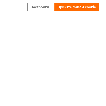
Настройки
Принять файлы cookie
Магазин
€160,000
0 ванны
Ларнака (Город), Ларнака
Представлено
Arena Properties