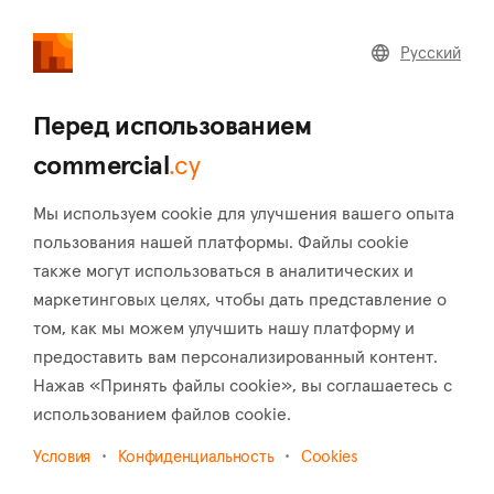
commercial
.cy
Pусский
Home
Land
Commercial
Перед использованием
commercial
.cy
Мы используем cookie для улучшения вашего опыта
Главная
Недвижимость на продажу
Магазины
пользования нашей платформы. Файлы cookie
также могут использоваться в аналитических и
Магазины на продажу на Кипре
маркетинговых целях, чтобы дать представление о
Показать карту
том, как мы можем улучшить нашу платформу и
предоставить вам персонализированный контент.
Показать фильтры
Нажав «Принять файлы cookie», вы соглашаетесь с
использованием файлов cookie.
Сортировать по
Самые новые объявления
Условия
Конфиденциальность
Cookies