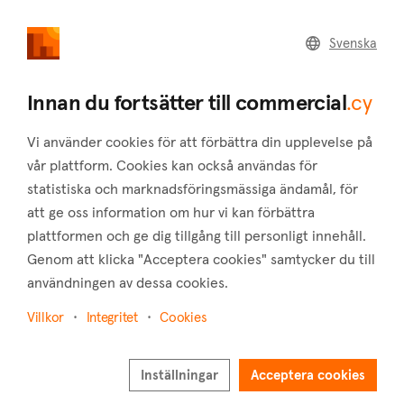
commercial
.cy
Svenska
Home
Land
Commercial
Innan du fortsätter till commercial
.cy
Vi använder cookies för att förbättra din upplevelse på
vår plattform. Cookies kan också användas för
statistiska och marknadsföringsmässiga ändamål, för
Latsi (Paphos)
att ge oss information om hur vi kan förbättra
plattformen och ge dig tillgång till personligt innehåll.
Hem
Fastigheter att hyra
Butiker
Paphos
Latsi
Genom att klicka "Acceptera cookies" samtycker du till
Butiker att hyra i Latsi (Paphos)
användningen av dessa cookies.
Visa karta
Villkor
Integritet
Cookies
Visa filter
Inställningar
Acceptera cookies
Latchi is a charming coastal village located on the northwest