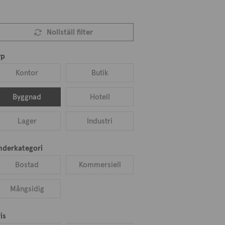
Nollställ filter
yp
Kontor
Butik
Byggnad
Hotell
Lager
Industri
nderkategori
Bostad
Kommersiell
Mångsidig
is