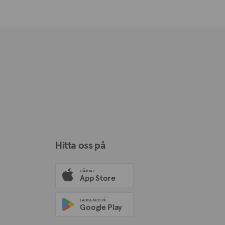
Hitta oss på
HÄMTA I
App Store
LADDA NED PÅ
Google Play