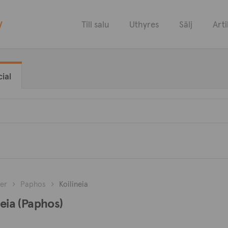
y
Till salu
Uthyres
Sälj
Arti
ial
er
Paphos
Koilineia
neia (Paphos)