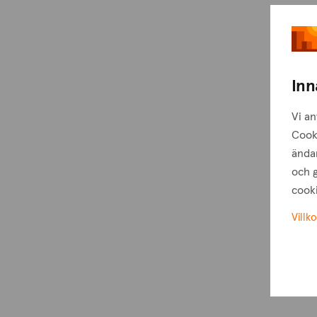
Inn
Vi an
Cook
ändam
och g
cooki
Villko