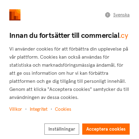
commercial
.cy
Svenska
Home
Land
Commercial
Innan du fortsätter till commercial
.cy
Vi använder cookies för att förbättra din upplevelse på
vår plattform. Cookies kan också användas för
statistiska och marknadsföringsmässiga ändamål, för
Drymou (Paphos)
att ge oss information om hur vi kan förbättra
plattformen och ge dig tillgång till personligt innehåll.
Hem
Fastigheter att hyra
Hotell
Paphos
Drymou
Genom att klicka "Acceptera cookies" samtycker du till
Hotell att hyra i Drymou (Paphos)
användningen av dessa cookies.
Visa karta
Villkor
Integritet
Cookies
Visa filter
Inställningar
Acceptera cookies
Drymou village is a charming place located in the Pafos