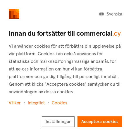
commercial
.cy
Svenska
Home
Land
Commercial
Innan du fortsätter till commercial
.cy
Vi använder cookies för att förbättra din upplevelse på
vår plattform. Cookies kan också användas för
statistiska och marknadsföringsmässiga ändamål, för
Armou (Paphos)
att ge oss information om hur vi kan förbättra
plattformen och ge dig tillgång till personligt innehåll.
Hem
Fastigheter att hyra
Industrier
Paphos
Armou
Genom att klicka "Acceptera cookies" samtycker du till
Industrier att hyra i Armou (Paphos)
användningen av dessa cookies.
Visa karta
Villkor
Integritet
Cookies
Visa filter
Inställningar
Acceptera cookies
Armou is a small village situated in the province of Paphos,