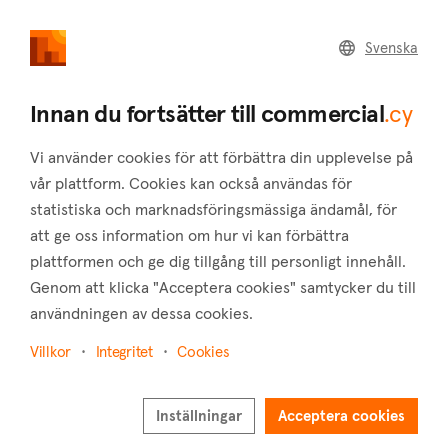
commercial
.cy
Svenska
Home
Land
Commercial
Innan du fortsätter till commercial
.cy
Vi använder cookies för att förbättra din upplevelse på
vår plattform. Cookies kan också användas för
statistiska och marknadsföringsmässiga ändamål, för
Aphrodite Hills (Paphos)
att ge oss information om hur vi kan förbättra
plattformen och ge dig tillgång till personligt innehåll.
Hem
Fastigheter att hyra
Kontor
Paphos
Aphrodite Hills
Genom att klicka "Acceptera cookies" samtycker du till
användningen av dessa cookies.
Kontor att hyra i Aphrodite Hills (Paphos)
Villkor
Integritet
Cookies
Visa karta
Visa filter
Inställningar
Acceptera cookies
On Cyprus' west coast, in the Paphos district, is the popular