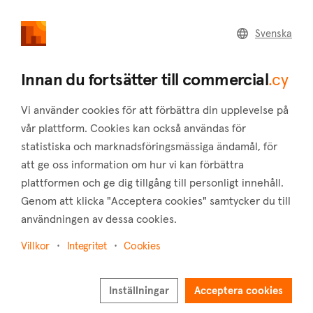
commercial
.cy
Svenska
Home
Land
Commercial
Innan du fortsätter till commercial
.cy
Vi använder cookies för att förbättra din upplevelse på
vår plattform. Cookies kan också användas för
statistiska och marknadsföringsmässiga ändamål, för
Stroumpi (Paphos)
att ge oss information om hur vi kan förbättra
plattformen och ge dig tillgång till personligt innehåll.
Hem
Fastigheter att hyra
Paphos
Stroumpi
Genom att klicka "Acceptera cookies" samtycker du till
Kommersiella fastigheter att hyra i Stroumpi
användningen av dessa cookies.
(Paphos)
Villkor
Integritet
Cookies
Visa karta
Inställningar
Visa filter
Acceptera cookies