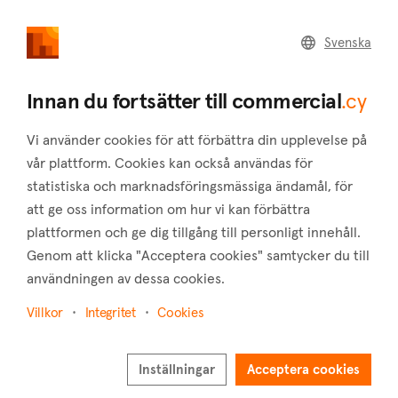
commercial
.cy
Svenska
Home
Land
Commercial
Innan du fortsätter till commercial
.cy
Vi använder cookies för att förbättra din upplevelse på
vår plattform. Cookies kan också användas för
statistiska och marknadsföringsmässiga ändamål, för
Pitargou (Paphos)
att ge oss information om hur vi kan förbättra
plattformen och ge dig tillgång till personligt innehåll.
Hem
Fastigheter till salu
Butiker
Paphos
Pitargou
Genom att klicka "Acceptera cookies" samtycker du till
Butiker till salu i Pitargou (Paphos)
användningen av dessa cookies.
Visa karta
Villkor
Integritet
Cookies
Visa filter
Inställningar
Acceptera cookies
Sortera på
Nyaste annonserna