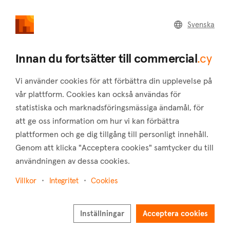
commercial
.cy
Svenska
Home
Land
Commercial
Innan du fortsätter till commercial
.cy
Vi använder cookies för att förbättra din upplevelse på
vår plattform. Cookies kan också användas för
statistiska och marknadsföringsmässiga ändamål, för
Ayia Marina Kelokedharon (Paphos)
att ge oss information om hur vi kan förbättra
plattformen och ge dig tillgång till personligt innehåll.
Hem
Fastigheter till salu
Byggnader
Paphos
Ayia Marina Kelokedharon
Genom att klicka "Acceptera cookies" samtycker du till
användningen av dessa cookies.
Byggnader till salu i Ayia Marina Kelokedharon
(Paphos)
Villkor
Integritet
Cookies
Visa karta
Inställningar
Acceptera cookies
Visa filter