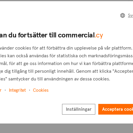
Skapa en förfrågan
Sv
B
Skapa en bevakning
an du fortsätter till commercial
.cy
T
vänder cookies för att förbättra din upplevelse på vår plattform.
ies kan också användas för statistiska och marknadsföringsmäss
ål, för att ge oss information om hur vi kan förbättra plattform
e dig tillgång till personligt innehåll. Genom att klicka "Accepte
es" samtycker du till användningen av dessa cookies.
r
Integritet
Cookies
Inställningar
Acceptera coo