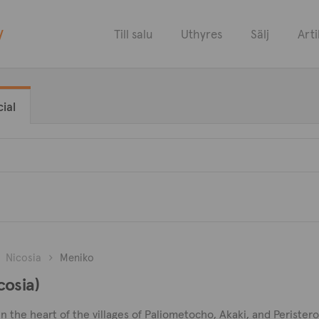
y
Till salu
Uthyres
Sälj
Arti
ial
Nicosia
Meniko
cosia)
n the heart of the villages of Paliometocho, Akaki, and Peristerona