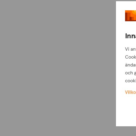
Inn
Vi an
Cook
ändam
och g
cooki
Villko