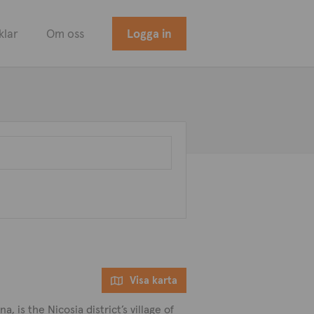
klar
Om oss
Logga in
Visa karta
, is the Nicosia district’s village of