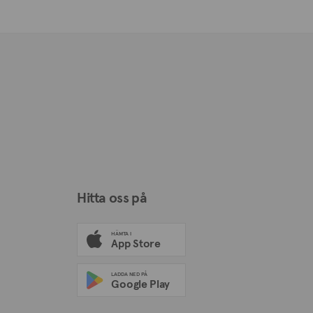
Hitta oss på
HÄMTA I
App Store
LADDA NED PÅ
Google Play