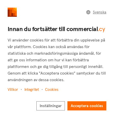
commercial
.cy
Svenska
Home
Land
Commercial
Innan du fortsätter till commercial
.cy
Vi använder cookies för att förbättra din upplevelse på
vår plattform. Cookies kan också användas för
statistiska och marknadsföringsmässiga ändamål, för
Konia (Paphos)
att ge oss information om hur vi kan förbättra
plattformen och ge dig tillgång till personligt innehåll.
Hem
Fastigheter till salu
Hotell
Paphos
Konia
Genom att klicka "Acceptera cookies" samtycker du till
Hotell till salu i Konia (Paphos)
användningen av dessa cookies.
Visa karta
Villkor
Integritet
Cookies
Visa filter
Inställningar
Acceptera cookies
Located in the province of Paphos, Konia is a picturesque