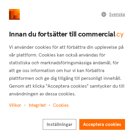
commercial
.cy
Svenska
Home
Land
Commercial
Innan du fortsätter till commercial
.cy
Vi använder cookies för att förbättra din upplevelse på
vår plattform. Cookies kan också användas för
statistiska och marknadsföringsmässiga ändamål, för
Mammari (Nicosia)
att ge oss information om hur vi kan förbättra
plattformen och ge dig tillgång till personligt innehåll.
Hem
Fastigheter till salu
Industrier
Nicosia
Mammari
Genom att klicka "Acceptera cookies" samtycker du till
användningen av dessa cookies.
Industrier till salu i Mammari (Nicosia)
Villkor
Integritet
Cookies
Visa karta
Visa filter
Inställningar
Acceptera cookies
Mammari is a settlement that belongs to the district of