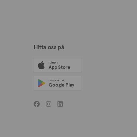
Hitta oss på
HÄMTA I
App Store
LADDA NED PÅ
Google Play