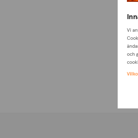
Inn
Vi an
Cook
ändam
och g
cooki
Villko