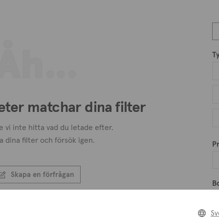
Åh...
T
eter matchar dina filter
 vi inte hitta vad du letade efter.
a dina filter och försök igen.
Pr
Skapa en förfrågan
B
Skapa en bevakning
Sv