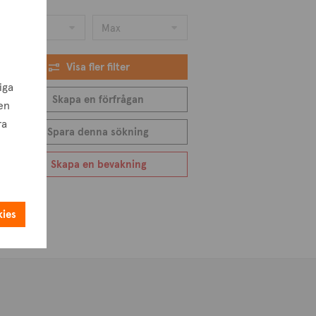
omtarea
Min
Max
Visa fler filter
iga
Skapa en förfrågan
en
ra
Spara denna sökning
Skapa en bevakning
kies