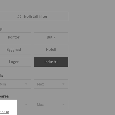
Nollställ filter
yp
Kontor
Butik
Byggnad
Hotell
Lager
Industri
is
Min
Max
oarea
Min
Max
enska