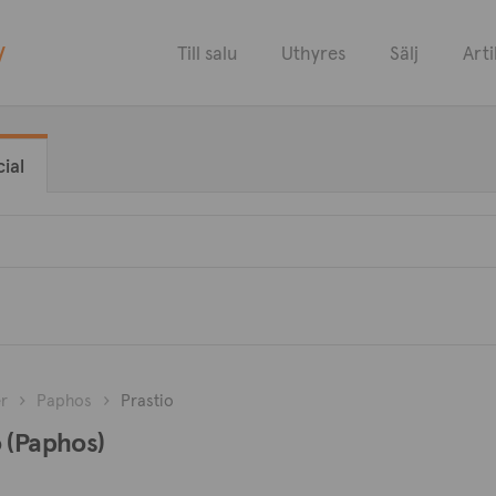
y
Till salu
Uthyres
Sälj
Arti
ial
r
Paphos
Prastio
io (Paphos)