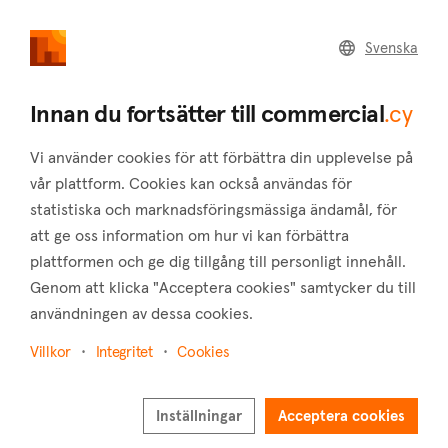
commercial
.cy
Svenska
Home
Land
Commercial
Innan du fortsätter till commercial
.cy
Vi använder cookies för att förbättra din upplevelse på
vår plattform. Cookies kan också användas för
statistiska och marknadsföringsmässiga ändamål, för
Steni (Paphos)
att ge oss information om hur vi kan förbättra
plattformen och ge dig tillgång till personligt innehåll.
Hem
Fastigheter till salu
Kontor
Paphos
Steni
Genom att klicka "Acceptera cookies" samtycker du till
Kontor till salu i Steni (Paphos)
användningen av dessa cookies.
Visa karta
Villkor
Integritet
Cookies
Visa filter
Inställningar
Acceptera cookies
Sortera på
Nyaste annonserna