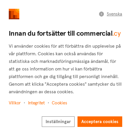
commercial
.cy
Svenska
Home
Land
Commercial
Innan du fortsätter till commercial
.cy
Vi använder cookies för att förbättra din upplevelse på
vår plattform. Cookies kan också användas för
statistiska och marknadsföringsmässiga ändamål, för
Mitsero (Nicosia)
att ge oss information om hur vi kan förbättra
plattformen och ge dig tillgång till personligt innehåll.
Hem
Fastigheter till salu
Lager
Nicosia
Mitsero
Genom att klicka "Acceptera cookies" samtycker du till
Lager till salu i Mitsero (Nicosia)
användningen av dessa cookies.
Visa karta
Villkor
Integritet
Cookies
Visa filter
Inställningar
Acceptera cookies
Mitsero is a village in the district of Nicosia and is