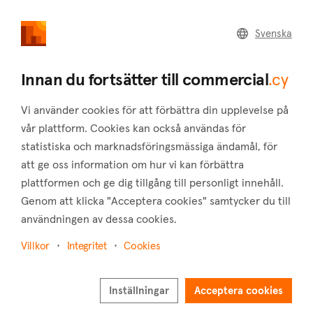
commercial
.cy
Svenska
Home
Land
Commercial
Innan du fortsätter till commercial
.cy
Vi använder cookies för att förbättra din upplevelse på
vår plattform. Cookies kan också användas för
statistiska och marknadsföringsmässiga ändamål, för
Kouklia (Paphos)
att ge oss information om hur vi kan förbättra
plattformen och ge dig tillgång till personligt innehåll.
Hem
Fastigheter till salu
Lager
Paphos
Kouklia
Genom att klicka "Acceptera cookies" samtycker du till
Lager till salu i Kouklia (Paphos)
användningen av dessa cookies.
Visa karta
Villkor
Integritet
Cookies
Visa filter
Inställningar
Acceptera cookies
Kouklia is a village located in the province of Paphos,