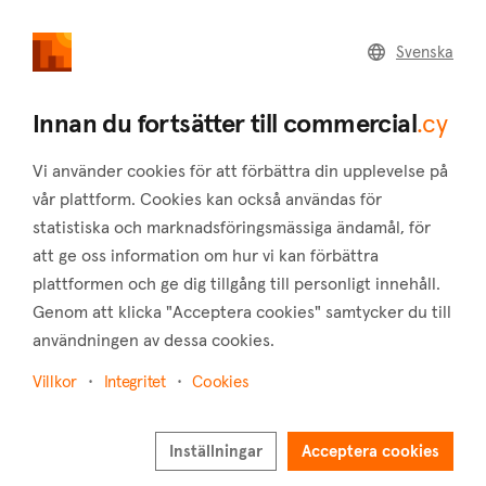
commercial
.cy
Svenska
Home
Land
Commercial
Innan du fortsätter till commercial
.cy
Vi använder cookies för att förbättra din upplevelse på
vår plattform. Cookies kan också användas för
statistiska och marknadsföringsmässiga ändamål, för
Lempa (Paphos)
att ge oss information om hur vi kan förbättra
plattformen och ge dig tillgång till personligt innehåll.
Hem
Fastigheter till salu
Lager
Paphos
Lempa
Genom att klicka "Acceptera cookies" samtycker du till
Lager till salu i Lempa (Paphos)
användningen av dessa cookies.
Visa karta
Villkor
Integritet
Cookies
Visa filter
Inställningar
Acceptera cookies
Lempa is a village located in the district of Paphos in Cyprus,