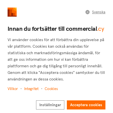
commercial
.cy
Svenska
Home
Land
Commercial
Innan du fortsätter till commercial
.cy
Vi använder cookies för att förbättra din upplevelse på
vår plattform. Cookies kan också användas för
statistiska och marknadsföringsmässiga ändamål, för
Mandria (Paphos)
att ge oss information om hur vi kan förbättra
plattformen och ge dig tillgång till personligt innehåll.
Hem
Fastigheter till salu
Lager
Paphos
Mandria
Genom att klicka "Acceptera cookies" samtycker du till
Lager till salu i Mandria (Paphos)
användningen av dessa cookies.
Visa karta
Villkor
Integritet
Cookies
Visa filter
Inställningar
Acceptera cookies
Mandria is a village situated in the district of Paphos. It is 2