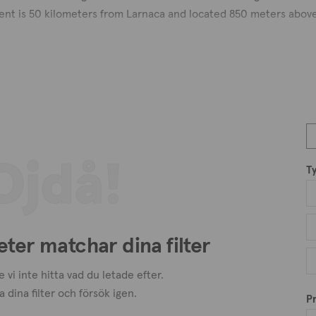
ent is 50 kilometers from Larnaca and located 850 meters above 
ntine Era, is derived from the Greek word "odos," which means "s
d also a football field. Additionally, the fields in Odou are used
r its mouthwatering tomatoes. A tiny church which is devoted to Ay
dou.
Ojdå!
T
eter matchar dina filter
 vi inte hitta vad du letade efter.
a dina filter och försök igen.
Pr