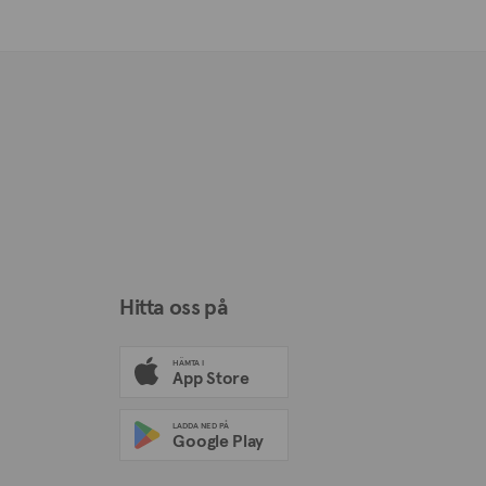
Hitta oss på
HÄMTA I
App Store
LADDA NED PÅ
Google Play