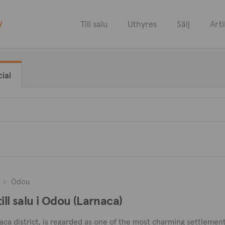
y
Till salu
Uthyres
Sälj
Arti
ial
Odou
ill salu i Odou (Larnaca)
naca district, is regarded as one of the most charming settlement