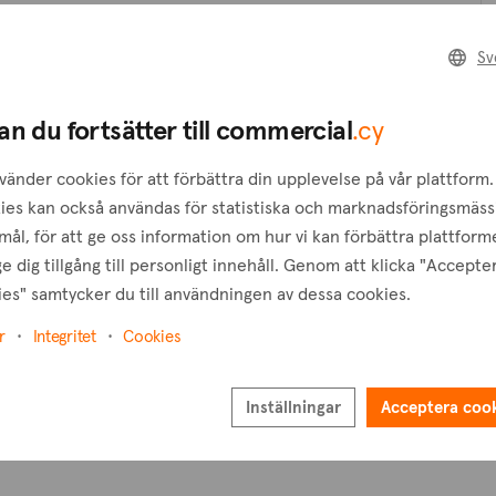
Skapa en förfrågan
Sv
B
Skapa en bevakning
an du fortsätter till commercial
.cy
T
vänder cookies för att förbättra din upplevelse på vår plattform.
ies kan också användas för statistiska och marknadsföringsmäss
ål, för att ge oss information om hur vi kan förbättra plattform
e dig tillgång till personligt innehåll. Genom att klicka "Accepte
es" samtycker du till användningen av dessa cookies.
r
Integritet
Cookies
Inställningar
Acceptera coo