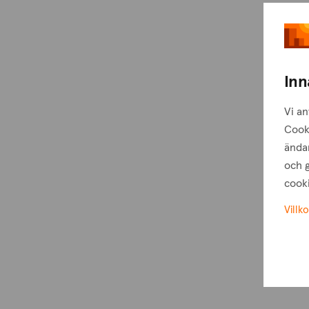
Inn
Vi an
Cook
ändam
och g
cooki
Villko