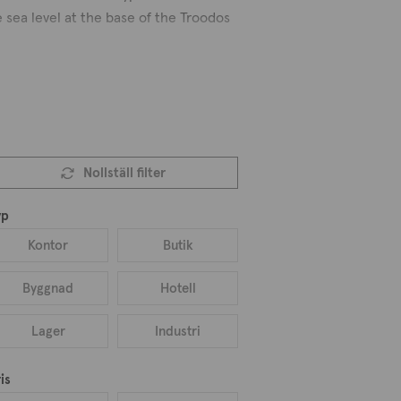
sea level at the base of the Troodos
treet." In the village you can find a
 to grow fruits and vegetables. The
ia Marina, and was built in 1777 is
Nollställ filter
yp
Kontor
Butik
Byggnad
Hotell
Lager
Industri
is