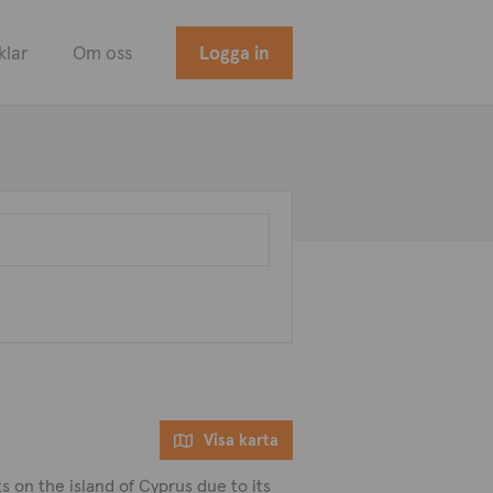
klar
Om oss
Logga in
Visa karta
s on the island of Cyprus due to its