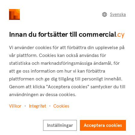
commercial
.cy
Svenska
Home
Land
Commercial
Innan du fortsätter till commercial
.cy
Vi använder cookies för att förbättra din upplevelse på
vår plattform. Cookies kan också användas för
statistiska och marknadsföringsmässiga ändamål, för
Skarinou (Larnaca)
att ge oss information om hur vi kan förbättra
plattformen och ge dig tillgång till personligt innehåll.
Hem
Fastigheter till salu
Larnaca
Skarinou
Genom att klicka "Acceptera cookies" samtycker du till
Kommersiella fastigheter till salu i Skarinou
användningen av dessa cookies.
(Larnaca)
Villkor
Integritet
Cookies
Visa karta
Inställningar
Visa filter
Acceptera cookies