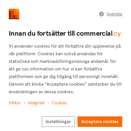
commercial
.cy
Svenska
Home
Land
Commercial
Innan du fortsätter till commercial
.cy
Vi använder cookies för att förbättra din upplevelse på
vår plattform. Cookies kan också användas för
statistiska och marknadsföringsmässiga ändamål, för
Kritou Tera (Paphos)
att ge oss information om hur vi kan förbättra
plattformen och ge dig tillgång till personligt innehåll.
Hem
Fastigheter till salu
Paphos
Kritou Tera
Genom att klicka "Acceptera cookies" samtycker du till
Kommersiella fastigheter till salu i Kritou Tera
användningen av dessa cookies.
(Paphos)
Villkor
Integritet
Cookies
Visa karta
Inställningar
Visa filter
Acceptera cookies