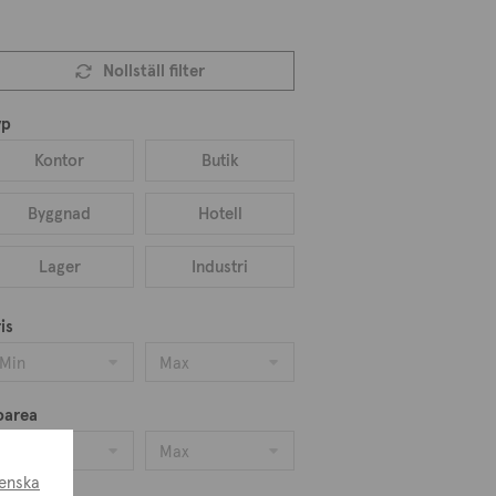
Nollställ filter
yp
Kontor
Butik
Byggnad
Hotell
Lager
Industri
is
Min
Max
oarea
Min
Max
enska