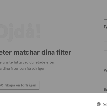
Ojdå!
T
eter matchar dina filter
 vi inte hitta vad du letade efter.
a dina filter och försök igen.
Pr
Skapa en förfrågan
B
Skapa en bevakning
Sv