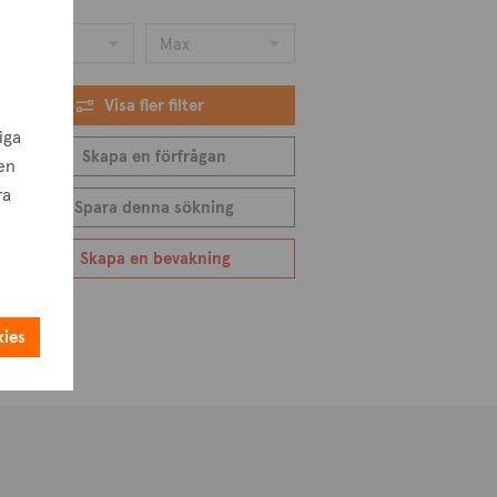
omtarea
Min
Max
Visa fler filter
iga
Skapa en förfrågan
en
ra
Spara denna sökning
Skapa en bevakning
kies