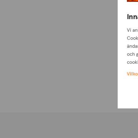
Inn
Vi an
Cook
ändam
och g
cooki
Villko