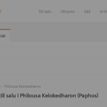
y
Till salu
Uthyres
Sälj
Arti
ial
Philousa Kelokedharon
ill salu i Philousa Kelokedharon (Paphos)