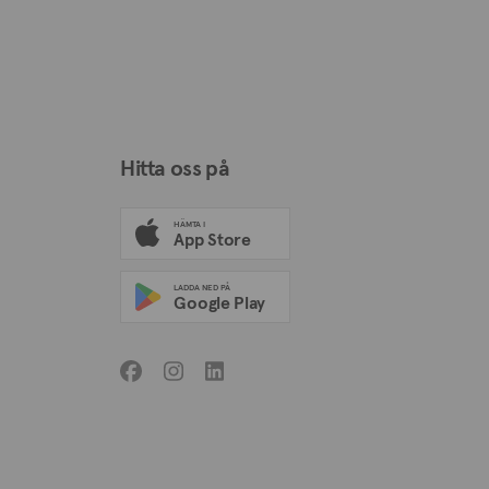
Hitta oss på
HÄMTA I
App Store
LADDA NED PÅ
Google Play