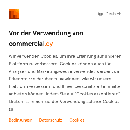
commercial
.cy
Deutsch
Home
Land
Commercial
Vor der Verwendung von
commercial
.cy
Wir verwenden Cookies, um Ihre Erfahrung auf unserer
Ayia Triada (Famagusta)
Plattform zu verbessern. Cookies können auch für
Analyse- und Marketingzwecke verwendet werden, um
Startseite
Immobilie zu vermieten
Hotels
Famagusta
Erkenntnisse darüber zu gewinnen, wie wir unsere
Ayia Triada
Plattform verbessern und Ihnen personalisierte Inhalte
Hotels zur Miete in Ayia Triada (Famagusta)
anbieten können. Indem Sie auf "Cookies akzeptieren"
klicken, stimmen Sie der Verwendung solcher Cookies
Karte anzeigen
zu.
Filter anzeigen
Bedingungen
Datenschutz
Cookies
The area of Ayia Triada is one of the most spectacular and