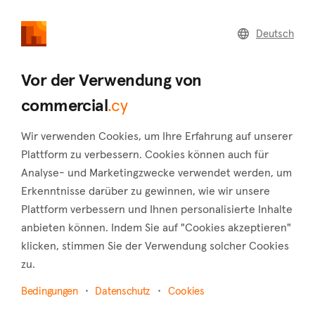
commercial
.cy
Deutsch
Startseite
Verkaufen
Immobilienmakler
Vor der Verwendung von
Bezirk
commercial
.cy
Alle
Wir verwenden Cookies, um Ihre Erfahrung auf unserer
Name
Plattform zu verbessern. Cookies können auch für
Analyse- und Marketingzwecke verwendet werden, um
Erkenntnisse darüber zu gewinnen, wie wir unsere
Sprache
Plattform verbessern und Ihnen personalisierte Inhalte
anbieten können. Indem Sie auf "Cookies akzeptieren"
Alle
klicken, stimmen Sie der Verwendung solcher Cookies
zu.
Die im Suchverzeichnis aufgeführten Immobilienmakler sind
unabhängige Einrichtungen und dürfen nicht mit commercial.cy
Bedingungen
Datenschutz
Cookies
zusammenarbeiten.