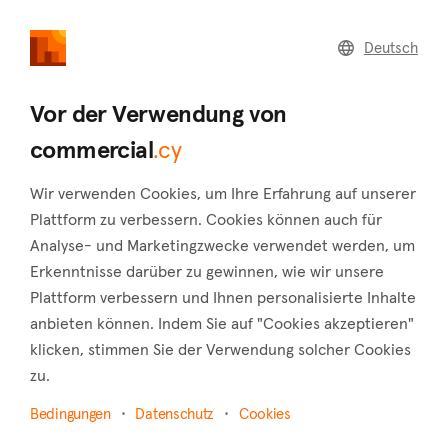
commercial
.cy
Deutsch
Home
Land
Commercial
Vor der Verwendung von
commercial
.cy
Wir verwenden Cookies, um Ihre Erfahrung auf unserer
Limassol (Bezirk)
Plattform zu verbessern. Cookies können auch für
Analyse- und Marketingzwecke verwendet werden, um
Startseite
Immobilie zu vermieten
Hotels
Limassol
Erkenntnisse darüber zu gewinnen, wie wir unsere
Hotels zur Miete in Limassol
Plattform verbessern und Ihnen personalisierte Inhalte
anbieten können. Indem Sie auf "Cookies akzeptieren"
Karte anzeigen
klicken, stimmen Sie der Verwendung solcher Cookies
zu.
Filter anzeigen
Bedingungen
Datenschutz
Cookies
Limassol is the second largest city in Cyprus, built