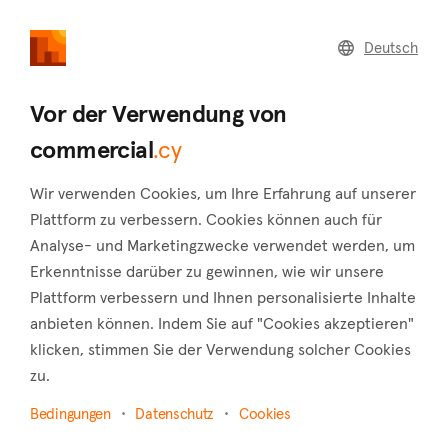
commercial
.cy
Deutsch
Home
Land
Commercial
Vor der Verwendung von
commercial
.cy
Wir verwenden Cookies, um Ihre Erfahrung auf unserer
Kalo Chorio (Limassol)
Plattform zu verbessern. Cookies können auch für
Analyse- und Marketingzwecke verwendet werden, um
Startseite
Immobilie zu vermieten
Hotels
Limassol
Erkenntnisse darüber zu gewinnen, wie wir unsere
Kalo Chorio
Plattform verbessern und Ihnen personalisierte Inhalte
Hotels zur Miete in Kalo Chorio (Limassol)
anbieten können. Indem Sie auf "Cookies akzeptieren"
klicken, stimmen Sie der Verwendung solcher Cookies
Karte anzeigen
zu.
Filter anzeigen
Bedingungen
Datenschutz
Cookies
The village of Kalo Chorio is located in the Limassol district,