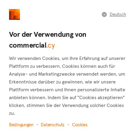
commercial
.cy
Deutsch
Home
Land
Commercial
Vor der Verwendung von
commercial
.cy
Wir verwenden Cookies, um Ihre Erfahrung auf unserer
Klirou (Nicosia)
Plattform zu verbessern. Cookies können auch für
Analyse- und Marketingzwecke verwendet werden, um
Startseite
Immobilie zu vermieten
Hotels
Nicosia
Erkenntnisse darüber zu gewinnen, wie wir unsere
Klirou
Plattform verbessern und Ihnen personalisierte Inhalte
Hotels zur Miete in Klirou (Nicosia)
anbieten können. Indem Sie auf "Cookies akzeptieren"
klicken, stimmen Sie der Verwendung solcher Cookies
Karte anzeigen
zu.
Filter anzeigen
Bedingungen
Datenschutz
Cookies
Klirou is a village located 26 kilometers southwest of Nicosia