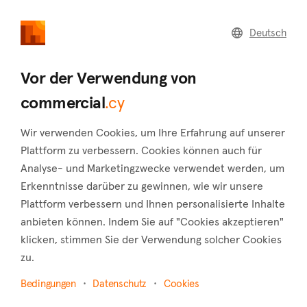
commercial
.cy
Deutsch
Home
Land
Commercial
Vor der Verwendung von
commercial
.cy
Wir verwenden Cookies, um Ihre Erfahrung auf unserer
Pera Chorio (Nicosia)
Plattform zu verbessern. Cookies können auch für
Analyse- und Marketingzwecke verwendet werden, um
Startseite
Immobilie zu vermieten
Hotels
Nicosia
Erkenntnisse darüber zu gewinnen, wie wir unsere
Pera Chorio
Plattform verbessern und Ihnen personalisierte Inhalte
Hotels zur Miete in Pera Chorio (Nicosia)
anbieten können. Indem Sie auf "Cookies akzeptieren"
klicken, stimmen Sie der Verwendung solcher Cookies
Karte anzeigen
zu.
Filter anzeigen
Bedingungen
Datenschutz
Cookies
Pera Chorio is a settlement established to the south of the