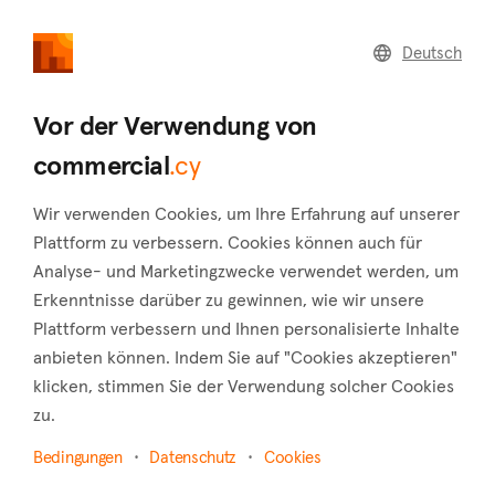
commercial
.cy
Deutsch
Home
Land
Commercial
Vor der Verwendung von
commercial
.cy
Wir verwenden Cookies, um Ihre Erfahrung auf unserer
Agios Ioannis (Nicosia)
Plattform zu verbessern. Cookies können auch für
Analyse- und Marketingzwecke verwendet werden, um
Startseite
Immobilie zu vermieten
Nicosia
Erkenntnisse darüber zu gewinnen, wie wir unsere
Agios Ioannis
Plattform verbessern und Ihnen personalisierte Inhalte
Gewerbliche Immobilien zur Miete in Agios
anbieten können. Indem Sie auf "Cookies akzeptieren"
Ioannis (Nicosia)
klicken, stimmen Sie der Verwendung solcher Cookies
zu.
Karte anzeigen
Bedingungen
Datenschutz
Cookies
Filter anzeigen