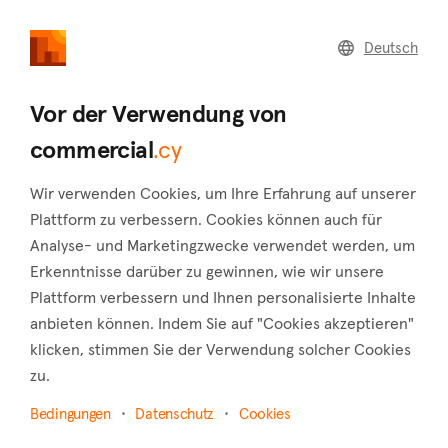
commercial
.cy
Deutsch
Home
Land
Commercial
Vor der Verwendung von
commercial
.cy
Wir verwenden Cookies, um Ihre Erfahrung auf unserer
Pachyammos (Nicosia)
Plattform zu verbessern. Cookies können auch für
Analyse- und Marketingzwecke verwendet werden, um
Startseite
Immobilie zu vermieten
Nicosia
Erkenntnisse darüber zu gewinnen, wie wir unsere
Pachyammos
Plattform verbessern und Ihnen personalisierte Inhalte
Gewerbliche Immobilien zur Miete in
anbieten können. Indem Sie auf "Cookies akzeptieren"
Pachyammos (Nicosia)
klicken, stimmen Sie der Verwendung solcher Cookies
zu.
Karte anzeigen
Bedingungen
Datenschutz
Cookies
Filter anzeigen