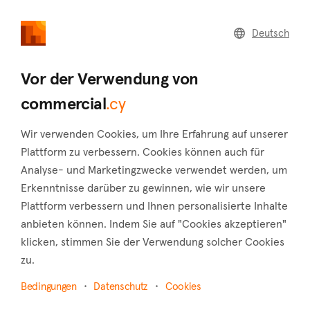
commercial
.cy
Deutsch
Home
Land
Commercial
Vor der Verwendung von
commercial
.cy
Wir verwenden Cookies, um Ihre Erfahrung auf unserer
Ayia Marina Chrysochous (Paphos)
Plattform zu verbessern. Cookies können auch für
Analyse- und Marketingzwecke verwendet werden, um
Startseite
Immobilie zu vermieten
Paphos
Erkenntnisse darüber zu gewinnen, wie wir unsere
Ayia Marina Chrysochous
Plattform verbessern und Ihnen personalisierte Inhalte
Gewerbliche Immobilien zur Miete in Ayia Marina
anbieten können. Indem Sie auf "Cookies akzeptieren"
Chrysochous (Paphos)
klicken, stimmen Sie der Verwendung solcher Cookies
zu.
Karte anzeigen
Bedingungen
Datenschutz
Cookies
Filter anzeigen