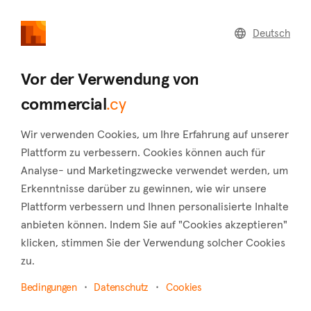
commercial
.cy
Deutsch
Home
Land
Commercial
Vor der Verwendung von
commercial
.cy
Wir verwenden Cookies, um Ihre Erfahrung auf unserer
Alampra (Nicosia)
Plattform zu verbessern. Cookies können auch für
Analyse- und Marketingzwecke verwendet werden, um
Startseite
Immobilie zum verkauf
Hotels
Nicosia
Erkenntnisse darüber zu gewinnen, wie wir unsere
Alampra
Plattform verbessern und Ihnen personalisierte Inhalte
Hotels zum Verkauf in Alampra (Nicosia)
anbieten können. Indem Sie auf "Cookies akzeptieren"
klicken, stimmen Sie der Verwendung solcher Cookies
Karte anzeigen
zu.
Filter anzeigen
Bedingungen
Datenschutz
Cookies
At a height of 250 meters, Alampra is situated about 21