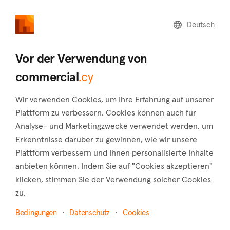
commercial
.cy
Deutsch
Home
Land
Commercial
Vor der Verwendung von
commercial
.cy
Wir verwenden Cookies, um Ihre Erfahrung auf unserer
Latsi (Paphos)
Plattform zu verbessern. Cookies können auch für
Analyse- und Marketingzwecke verwendet werden, um
Startseite
Immobilie zum verkauf
Hotels
Paphos
Erkenntnisse darüber zu gewinnen, wie wir unsere
Latsi
Plattform verbessern und Ihnen personalisierte Inhalte
Hotels zum Verkauf in Latsi (Paphos)
anbieten können. Indem Sie auf "Cookies akzeptieren"
klicken, stimmen Sie der Verwendung solcher Cookies
Karte anzeigen
zu.
Filter anzeigen
Bedingungen
Datenschutz
Cookies
Latchi is a charming coastal village located on the northwest