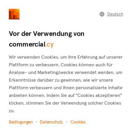
commercial
.cy
Deutsch
Home
Land
Commercial
Vor der Verwendung von
commercial
.cy
Wir verwenden Cookies, um Ihre Erfahrung auf unserer
Dierona (Limassol)
Plattform zu verbessern. Cookies können auch für
Analyse- und Marketingzwecke verwendet werden, um
Startseite
Immobilie zum verkauf
Limassol
Dierona
Erkenntnisse darüber zu gewinnen, wie wir unsere
Gewerbliche Immobilien zum Verkauf in Dierona
Plattform verbessern und Ihnen personalisierte Inhalte
anbieten können. Indem Sie auf "Cookies akzeptieren"
(Limassol)
klicken, stimmen Sie der Verwendung solcher Cookies
Karte anzeigen
zu.
Bedingungen
Datenschutz
Cookies
Filter anzeigen