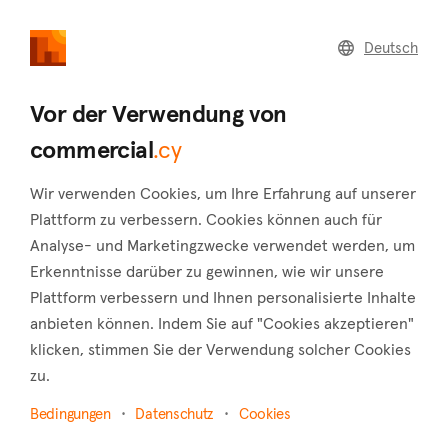
commercial
.cy
Deutsch
Home
Land
Commercial
Vor der Verwendung von
commercial
.cy
Wir verwenden Cookies, um Ihre Erfahrung auf unserer
Agios Theodoros (Nicosia)
Plattform zu verbessern. Cookies können auch für
Analyse- und Marketingzwecke verwendet werden, um
Startseite
Immobilie zum verkauf
Nicosia
Erkenntnisse darüber zu gewinnen, wie wir unsere
Agios Theodoros
Plattform verbessern und Ihnen personalisierte Inhalte
Gewerbliche Immobilien zum Verkauf in Agios
anbieten können. Indem Sie auf "Cookies akzeptieren"
Theodoros (Nicosia)
klicken, stimmen Sie der Verwendung solcher Cookies
zu.
Karte anzeigen
Bedingungen
Datenschutz
Cookies
Filter anzeigen