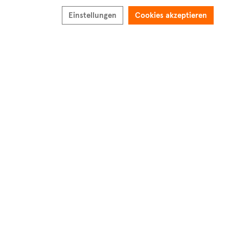
1
Einstellungen
Cookies akzeptieren
Büro in Nicosia zu verkaufen
€6,500,000
Hypothekenkosten berechnen
Kaimakli, Nicosia
Objektbeschreibung
Der folgende Inhalt ist nicht auf Deutsch verfügbar.
Bitte lesen Sie die englische Version unten.
Internal Area 5100m2
Covered Veranda 358m2