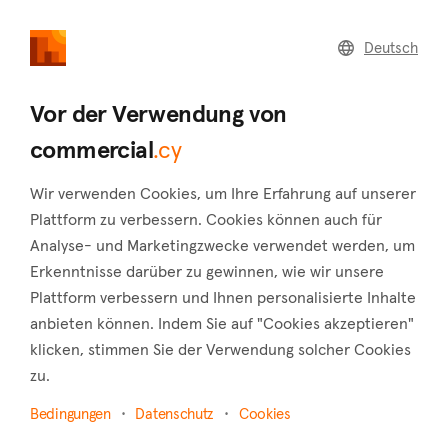
commercial
.cy
Deutsch
Home
Land
Commercial
Vor der Verwendung von
commercial
.cy
Wir verwenden Cookies, um Ihre Erfahrung auf unserer
Kannaviou (Paphos)
Plattform zu verbessern. Cookies können auch für
Analyse- und Marketingzwecke verwendet werden, um
Startseite
Immobilie zum verkauf
Paphos
Kannaviou
Erkenntnisse darüber zu gewinnen, wie wir unsere
Gewerbliche Immobilien zum Verkauf in
Plattform verbessern und Ihnen personalisierte Inhalte
anbieten können. Indem Sie auf "Cookies akzeptieren"
Kannaviou (Paphos)
klicken, stimmen Sie der Verwendung solcher Cookies
Karte anzeigen
zu.
Bedingungen
Datenschutz
Cookies
Filter anzeigen