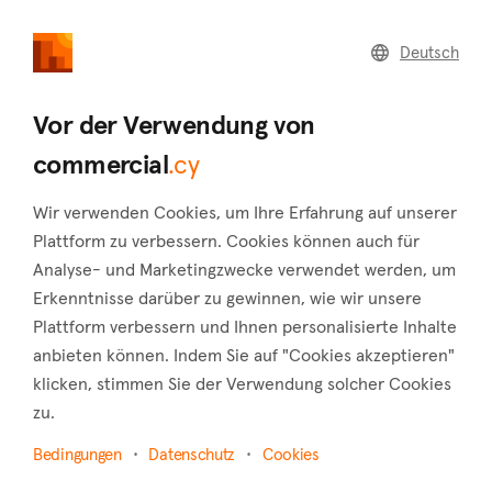
commercial
.cy
Deutsch
Home
Land
Commercial
Vor der Verwendung von
commercial
.cy
Wir verwenden Cookies, um Ihre Erfahrung auf unserer
Tera (Paphos)
Plattform zu verbessern. Cookies können auch für
Analyse- und Marketingzwecke verwendet werden, um
Startseite
Immobilie zum verkauf
Paphos
Tera
Erkenntnisse darüber zu gewinnen, wie wir unsere
Gewerbliche Immobilien zum Verkauf in Tera
Plattform verbessern und Ihnen personalisierte Inhalte
anbieten können. Indem Sie auf "Cookies akzeptieren"
(Paphos)
klicken, stimmen Sie der Verwendung solcher Cookies
Karte anzeigen
zu.
Bedingungen
Datenschutz
Cookies
Filter anzeigen