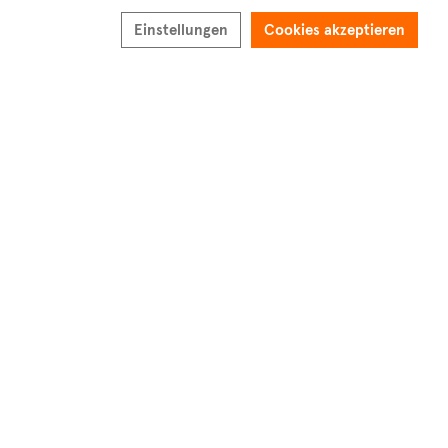
Sortieren nach
Neueste Inserate
Einstellungen
Cookies akzeptieren
Ups...
Keine Immobilien stimmen mit Ihren Filtern
überein
Leider konnten wir nicht finden, wonach Sie gesucht haben.
Passen Sie Ihre Filter an und versuchen Sie es erneut.
Eine Anfrage erstellen
Eine Benachrichtigung erstellen