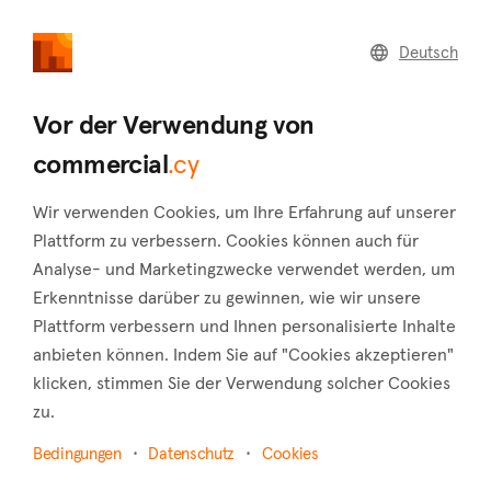
commercial
.cy
Deutsch
Home
Land
Commercial
Vor der Verwendung von
commercial
.cy
Wir verwenden Cookies, um Ihre Erfahrung auf unserer
Vrysoulles (Famagusta)
Plattform zu verbessern. Cookies können auch für
Analyse- und Marketingzwecke verwendet werden, um
Startseite
Immobilie zum verkauf
Shops
Famagusta
Erkenntnisse darüber zu gewinnen, wie wir unsere
Vrysoulles
Plattform verbessern und Ihnen personalisierte Inhalte
Shops zum Verkauf in Vrysoulles (Famagusta)
anbieten können. Indem Sie auf "Cookies akzeptieren"
klicken, stimmen Sie der Verwendung solcher Cookies
Karte anzeigen
zu.
Filter anzeigen
Bedingungen
Datenschutz
Cookies
Vrysoulles is a village in the district of Famagusta, positioned