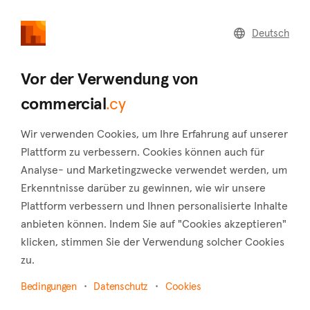
commercial
.cy
Deutsch
Home
Land
Commercial
Vor der Verwendung von
commercial
.cy
Wir verwenden Cookies, um Ihre Erfahrung auf unserer
Mouttagiaka (Limassol)
Plattform zu verbessern. Cookies können auch für
Analyse- und Marketingzwecke verwendet werden, um
Startseite
Immobilie zum verkauf
Shops
Limassol
Erkenntnisse darüber zu gewinnen, wie wir unsere
Mouttagiaka
Plattform verbessern und Ihnen personalisierte Inhalte
Shops zum Verkauf in Mouttagiaka (Limassol)
anbieten können. Indem Sie auf "Cookies akzeptieren"
klicken, stimmen Sie der Verwendung solcher Cookies
Karte anzeigen
zu.
Filter anzeigen
Bedingungen
Datenschutz
Cookies
Eight kilometers outside of Limassol is the village of