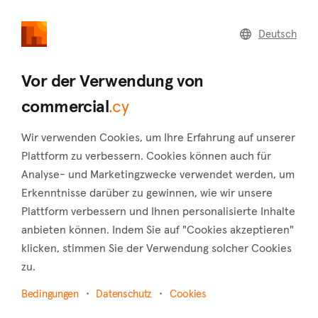
commercial
.cy
Deutsch
Home
Land
Commercial
Vor der Verwendung von
commercial
.cy
Wir verwenden Cookies, um Ihre Erfahrung auf unserer
Theletra (Paphos)
Plattform zu verbessern. Cookies können auch für
Analyse- und Marketingzwecke verwendet werden, um
Startseite
Immobilie zum verkauf
Shops
Paphos
Erkenntnisse darüber zu gewinnen, wie wir unsere
Theletra
Plattform verbessern und Ihnen personalisierte Inhalte
Shops zum Verkauf in Theletra (Paphos)
anbieten können. Indem Sie auf "Cookies akzeptieren"
klicken, stimmen Sie der Verwendung solcher Cookies
Karte anzeigen
zu.
Filter anzeigen
Bedingungen
Datenschutz
Cookies