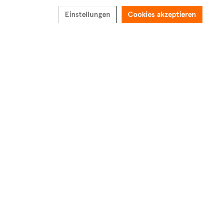
Sortieren nach
Neueste Inserate
Einstellungen
Cookies akzeptieren
Ups...
Keine Immobilien stimmen mit Ihren Filtern
überein
Leider konnten wir nicht finden, wonach Sie gesucht haben.
Passen Sie Ihre Filter an und versuchen Sie es erneut.
Eine Anfrage erstellen
Eine Benachrichtigung erstellen