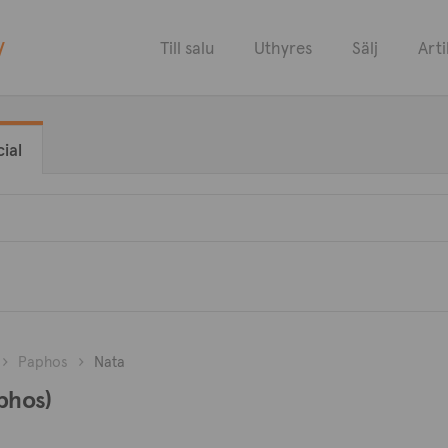
y
Till salu
Uthyres
Sälj
Arti
ial
Paphos
Nata
aphos)