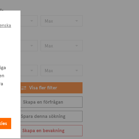
is
Min
Max
enska
oarea
Min
Max
omtarea
iga
Min
Max
en
ra
Visa fler filter
Skapa en förfrågan
Spara denna sökning
kies
Skapa en bevakning