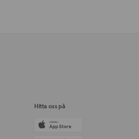
Hitta oss på
HÄMTA I
App Store