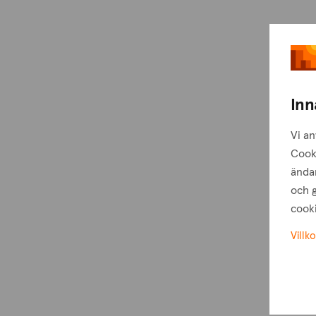
Inn
Vi an
Cook
ändam
och g
cooki
Villko