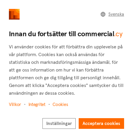
commercial
.cy
Svenska
Home
Land
Commercial
Innan du fortsätter till commercial
.cy
Vi använder cookies för att förbättra din upplevelse på
vår plattform. Cookies kan också användas för
statistiska och marknadsföringsmässiga ändamål, för
Emba (Paphos)
att ge oss information om hur vi kan förbättra
plattformen och ge dig tillgång till personligt innehåll.
Hem
Fastigheter att hyra
Lager
Paphos
Emba
Genom att klicka "Acceptera cookies" samtycker du till
Lager att hyra i Emba (Paphos)
användningen av dessa cookies.
Visa karta
Villkor
Integritet
Cookies
Visa filter
Inställningar
Acceptera cookies
Emba, located in the Paphos district of Cyprus, covers an