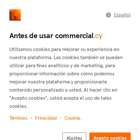
commercial
.cy
Español
Inicio
Vender
Agentes inmobiliarios
Antes de usar commercial
.cy
Distrito
Utilizamos cookies para mejorar su experiencia en
Todo
nuestra plataforma. Las cookies también se pueden
Nombre
utilizar para fines analíticos y de marketing, para
proporcionar información sobre cómo podemos
mejorar nuestra plataforma y proporcionarle
Idioma
contenido personalizado a usted. Al hacer clic en
"Acepto cookies", usted acepta el uso de tales
Todo
cookies.
Términos
Privacidad
Cookies
Los agentes inmobiliarios que figuran en el directorio de búsqueda
son entidades independientes y no pueden estar afiliados a
commercial.cy.
Ajustes
Acepto cookies