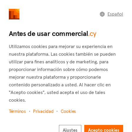
commercial
.cy
Español
Home
Land
Commercial
Antes de usar commercial
.cy
Utilizamos cookies para mejorar su experiencia en
nuestra plataforma. Las cookies también se pueden
utilizar para fines analíticos y de marketing, para
Protaras (Famagusta)
proporcionar información sobre cómo podemos
mejorar nuestra plataforma y proporcionarle
Inicio
Inmuebles en alquiler
Famagusta
Protaras
contenido personalizado a usted. Al hacer clic en
Inmuebles comerciales en renta en Protaras
"Acepto cookies", usted acepta el uso de tales
(Famagusta)
cookies.
Mostrar mapa
Términos
Privacidad
Cookies
Mostrar filtros
Ajustes
Acepto cookies